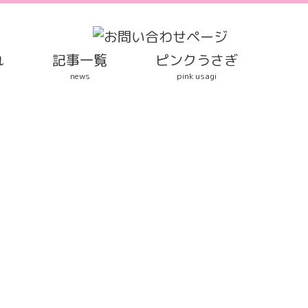
れ
記事一覧
ピンクうさぎ
news
pink usagi