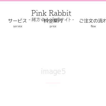
サービス
料金案内
ご注文の流
service
price
flow
image5