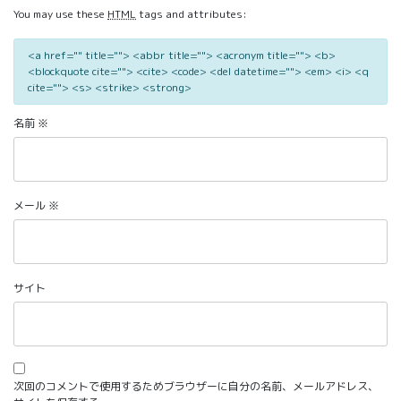
You may use these
HTML
tags and attributes:
<a href="" title=""> <abbr title=""> <acronym title=""> <b>
<blockquote cite=""> <cite> <code> <del datetime=""> <em> <i> <q
cite=""> <s> <strike> <strong>
名前
※
メール
※
サイト
次回のコメントで使用するためブラウザーに自分の名前、メールアドレス、