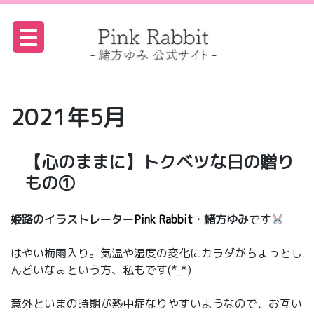
S
k
i
p
t
o
c
o
2021年5月
n
t
e
n
【心のままに】トクベツな日の贈り
t
もの①
姫路のイラストレーター
Pink Rabbit
・緒方ゆみ
です
はやい梅雨入り。気温や湿度の変化にカラダがちょっとし
んどいなぁという方、私もです(*_*)
意外といまの時期が熱中症なりやすいようなので、お互い