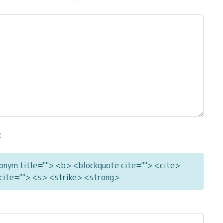
:
ronym title=""> <b> <blockquote cite=""> <cite>
cite=""> <s> <strike> <strong>