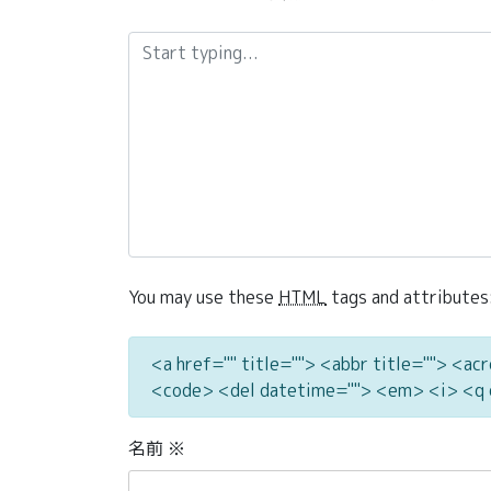
You may use these
HTML
tags and attributes
<a href="" title=""> <abbr title=""> <ac
<code> <del datetime=""> <em> <i> <q 
名前
※