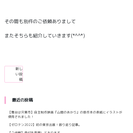
その間も別件のご依頼ありまして
またそちらも紹介していきます(*^^*)
投
新し
い投
稿
稿
ナ
ビ
最近の投稿
ゲ
ー
【舞台は宍粟市】自主制作映画『山間のあかり』の原作本の表紙にイラストが
使用されました！
シ
【ゼロテン2022】初の東京出展！振り返り記事。
ョ
【ご依頼】受付を再開しております。