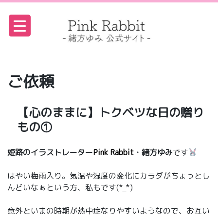
S
k
i
p
t
o
c
o
ご依頼
n
t
e
n
【心のままに】トクベツな日の贈り
t
もの①
姫路のイラストレーター
Pink Rabbit
・緒方ゆみ
です
はやい梅雨入り。気温や湿度の変化にカラダがちょっとし
んどいなぁという方、私もです(*_*)
意外といまの時期が熱中症なりやすいようなので、お互い